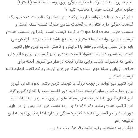
عدم تقارن سینه ها ترک یا خطوط پارگی روی پوست سینه ها ( استریا)
چگونه سایز کرست خود را محاسبه کنیم ؟
سایز کرست را با دو مولفه بیان می کنند: این سایز یک قسمت عددی و یک
قسمت حرفی دارد مثلاً C 80 قسمت عددی معرف قفسه سینه است و
قسمت حرفی معرف اندازهCup یا کاسه کرست است. بنابراین قسمت عددی
کرست که می تواند به سانتیمتر و یا به اینچ باشد فقط با رشد افزایش می
یابد و در سنین بزرگسالی فقط با افزایش و کاهش شدید وزن قابل تغییر
است. به همین دلیل ما معمولاً قسمت عددی سایز کرست را برای خانم های
بالغی که تغییرات شدید وزنی ندارد ثابت در نظر می گیریم. آنچه برای
جراحی زیبایی سینه مهم است و تمرکز جراح بر آن می باشد تغییر اندازه کاسه
کرست است و
این تغییر می تواند در جهت بزرگ یا کوچک کردن باشد. نحوه اندازه گیری
برای اندازه گیری سایز کرست ابتدا باید دور قفسه سینه را اندازه گیری کرد.
این اندازه گیری باید در ناحیه زیر سینه ها و بر روی خط زیر سینه باشد، به
این ترتیب عددی مانند 80، 85، 90 و….. به دست می آید. پس از این باید
دور سینه را در قسمتی که حداکثر برجستگی را دارد اندازه گیری کرد.به این
ترتیبف رقم
دیگری به دست می آید مانند 90، 95، 100، 110 و…..